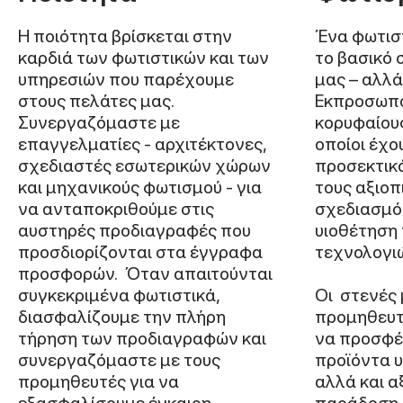
Η ποιότητα βρίσκεται στην
Ένα φωτισ
καρδιά των φωτιστικών και των
το βασικό 
υπηρεσιών που παρέχουμε
μας – αλλά
στους πελάτες μας.
Εκπροσωπο
Συνεργαζόμαστε με
κορυφαίους
επαγγελματίες - αρχιτέκτονες,
οποίοι έχο
σχεδιαστές εσωτερικών χώρων
προσεκτικά
και μηχανικούς φωτισμού - για
τους αξιοπ
να ανταποκριθούμε στις
σχεδιασμό 
αυστηρές προδιαγραφές που
υιοθέτηση
προσδιορίζονται στα έγγραφα
τεχνολογι
προσφορών. Όταν απαιτούνται
συγκεκριμένα φωτιστικά,
Οι στενές 
διασφαλίζουμε την πλήρη
προμηθευτ
τήρηση των προδιαγραφών και
να προσφέ
συνεργαζόμαστε με τους
προϊόντα 
προμηθευτές για να
αλλά και α
εξασφαλίσουμε έγκαιρη
παράδοση,